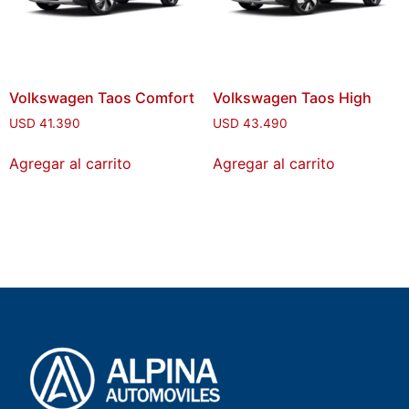
Volkswagen Taos Comfort
Volkswagen Taos High
USD
41.390
USD
43.490
Agregar al carrito
Agregar al carrito