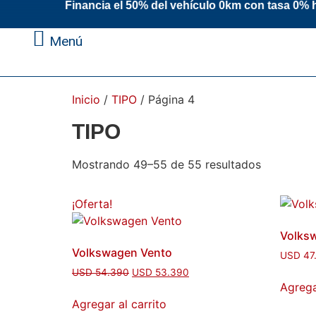
 el 50% del vehículo 0km con tasa 0% hast
Menú
Inicio
/
TIPO
/ Página 4
TIPO
Mostrando 49–55 de 55 resultados
¡Oferta!
Volks
Volkswagen Vento
USD
47
USD
54.390
USD
53.390
Agrega
Agregar al carrito