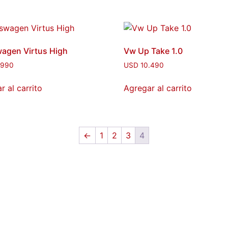
agen Virtus High
Vw Up Take 1.0
.990
USD
10.490
r al carrito
Agregar al carrito
←
1
2
3
4