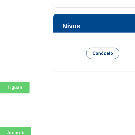
Nivus
Conócelo
Tiguan
Amarok