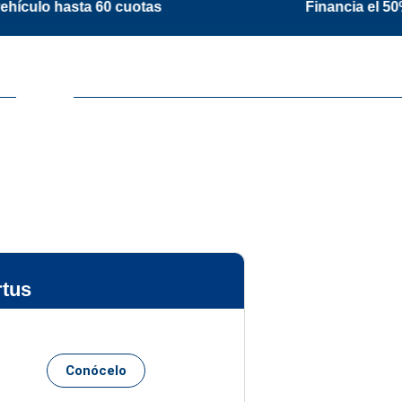
 hasta 60 cuotas
Financia el 50% del vehícu
rtus
Conócelo