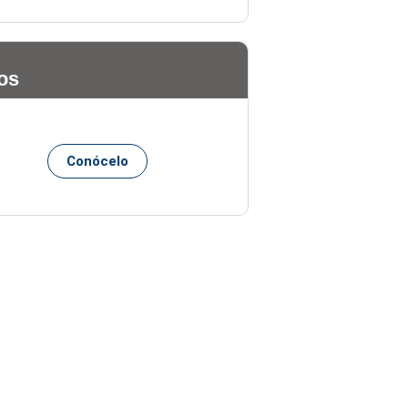
os
Conócelo