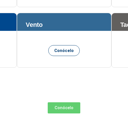
Vento
Ta
Conócelo
Conócelo