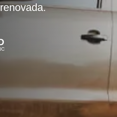
 renovada.
D
NC