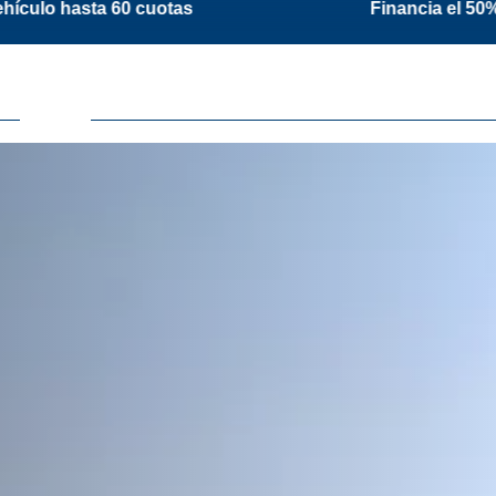
0 cuotas
Financia el 50% del vehículo 0km 