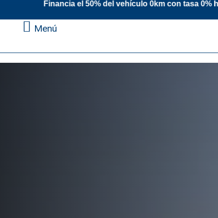
% del vehículo 0km con tasa 0% hasta 48 cu
Menú