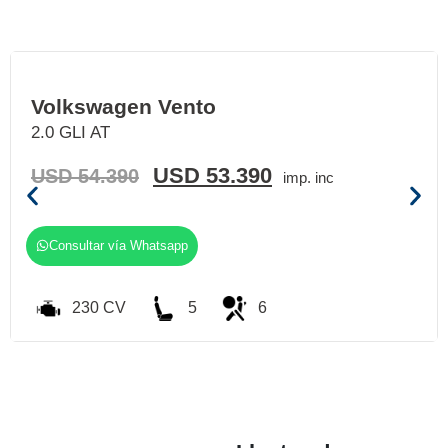
Volkswagen Vento
2.0 GLI AT
USD
53.390
USD
54.390
imp. inc
Consultar vía Whatsapp
230 CV
5
6