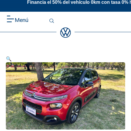
50% del vehículo 0km con tasa 0% hasta 48
Menú
🔍