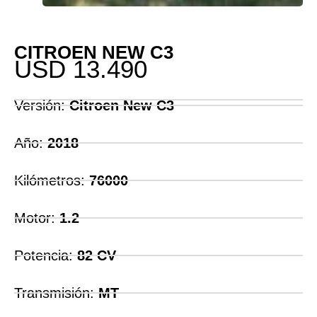
CITROEN NEW C3
USD
13.490
Versión:
Citroen New C3
Año:
2018
Kilómetros:
76000
Motor:
1.2
Potencia:
82 CV
Transmisión:
MT