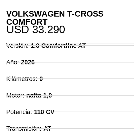
VOLKSWAGEN T-CROSS
COMFORT
USD
33.290
Versión:
1.0 Comfortline AT
Año:
2026
Kilómetros:
0
Motor:
nafta 1,0
Potencia:
110 CV
Transmisión:
AT